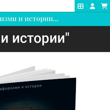
изми и истории...
и истории"