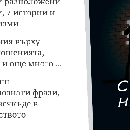
и
разположени
, 7 истории и
изми
ния
върху
ношенията,
и още много ...
иш
познати фрази,
всякъде в
ството