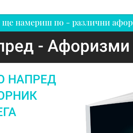
 ще намериш по - различни афор
пред - Афоризми 
О НАПРЕД
БОРНИК
ЕГА