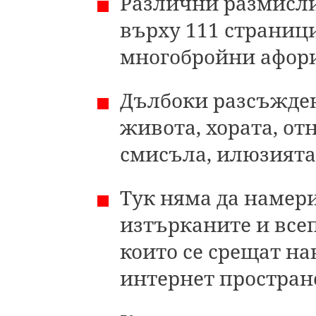
Различни размисл
върху 111 страници
многобройни афор
Дълбоки разсъжде
живота, хората, от
смисъла, илюзията 
Тук няма да намер
изтърканите и все
които се срещат на
интернет простран