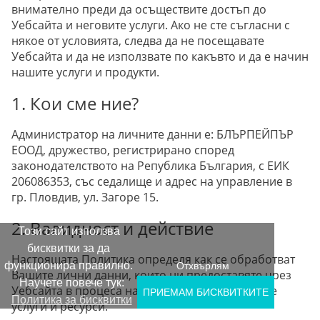
внимателно преди да осъществите достъп до
Уебсайта и неговите услуги. Ако не сте съгласни с
някое от условията, следва да не посещавате
Уебсайта и да не използвате по какъвто и да е начин
нашите услуги и продукти.
1. Кои сме ние?
Администратор на личните данни е: БЛЪРПЕЙПЪР
ЕООД, дружество, регистрирано според
законодателството на Република България, с ЕИК
206086353, със седалище и адрес на управление в
гр. Пловдив, ул. Загоре 15.
2. Валидност и действие
Този сайт използва
бисквитки за да
Настоящата Политика определя как се обработват
функционира правилно.
Отхвърлям
Вашите лични данни, които ни предоставяте чрез
Научете повече тук:
Уебсайта в процеса на използване на неговите
ПРИЕМАМ БИСКВИТКИTE
Политика за бисквитки
услуги и ресурси.